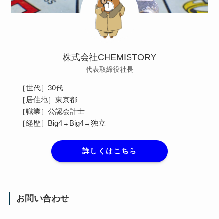
株式会社CHEMISTORY
代表取締役社長
［世代］30代
［居住地］東京都
［職業］公認会計士
［経歴］Big4→Big4→独立
詳しくはこちら
お問い合わせ