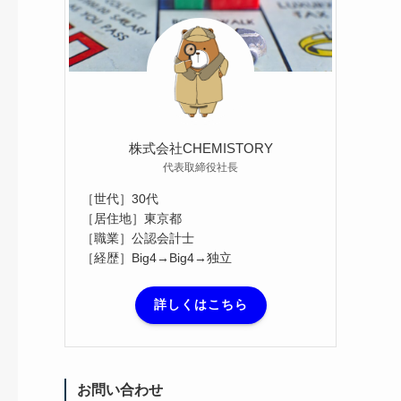
株式会社CHEMISTORY
代表取締役社長
［世代］30代
［居住地］東京都
［職業］公認会計士
［経歴］Big4→Big4→独立
詳しくはこちら
お問い合わせ