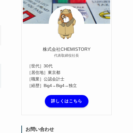
株式会社CHEMISTORY
代表取締役社長
［世代］30代
［居住地］東京都
［職業］公認会計士
［経歴］Big4→Big4→独立
詳しくはこちら
お問い合わせ