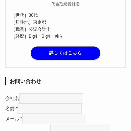
代表取締役社長
［世代］30代
［居住地］東京都
［職業］公認会計士
［経歴］Big4→Big4→独立
詳しくはこちら
お問い合わせ
会社名
名前
*
メール
*