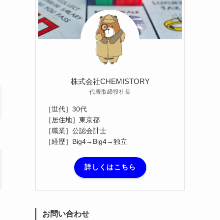
株式会社CHEMISTORY
代表取締役社長
［世代］30代
［居住地］東京都
［職業］公認会計士
［経歴］Big4→Big4→独立
詳しくはこちら
お問い合わせ